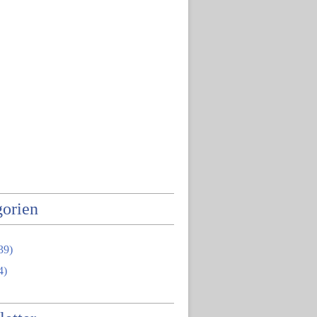
orien
39)
4)