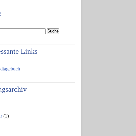
e
essante Links
dtagebuch
agsarchiv
ar
(1)