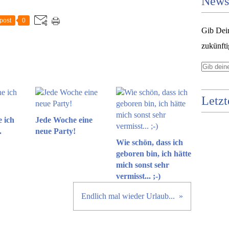
Newsl
post
0
Gib Dei
zukünfti
Letzt
e ich
Jede Woche eine
.
neue Party!
Wie schön, dass ich
geboren bin, ich hätte
mich sonst sehr
vermisst... ;-)
Endlich mal wieder Urlaub...